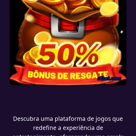
Descubra uma plataforma de jogos que
redefine a experiência de