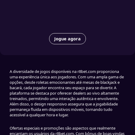
Jogue agora
A diversidade de jogos disponíveis na r8bet.com proporciona
uma experiência única aos jogadores. Com uma ampla gama de
opções, desde roletas emocionantes até mesas de blackjack e
bacará, cada jogador encontra seu espaço para se divertir. A
plataforma se destaca por oferecer dealers ao vivo altamente
treinados, permitindo uma interação autêntica e envolvente.
Além disso, o design responsivo assegura que a jogabilidade
permaneça fluida em dispositivos móveis, tornando tudo
acessível a qualquer hora e lugar.
Ofertas especiais e promoções são aspectos que realmente
encantam os usuários da r8bet.com. Com bônus de boas-vindas