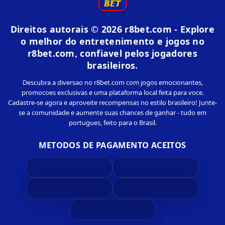
Direitos autorais © 2026 r8bet.com - Explore
o melhor do entretenimento e jogos no
r8bet.com, confiavel pelos jogadores
brasileiros.
Descubra a diversao no r8bet.com com jogos emocionantes,
promocoes exclusivas e uma plataforma local feita para voce.
Cadastre-se agora e aproveite recompensas no estilo brasileiro! Junte-
se a comunidade e aumente suas chances de ganhar - tudo em
portugues, feito para o Brasil.
METODOS DE PAGAMENTO ACEITOS