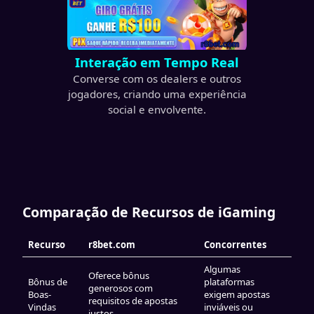
Interação em Tempo Real
Converse com os dealers e outros
jogadores, criando uma experiência
social e envolvente.
Comparação de Recursos de iGaming
Recurso
r8bet.com
Concorrentes
Algumas
Oferece bônus
Bônus de
plataformas
generosos com
Boas-
exigem apostas
requisitos de apostas
Vindas
inviáveis ou
justos