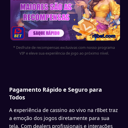
* Desfrute de recompensas exclusivas com nosso programa
VIP e eleve sua experiência de jogo ao próximo nível.
Pagamento Rápido e Seguro para
Todos
A experiência de cassino ao vivo na r8bet traz
a emoção dos jogos diretamente para sua
tela. Com dealers profissionais e interações