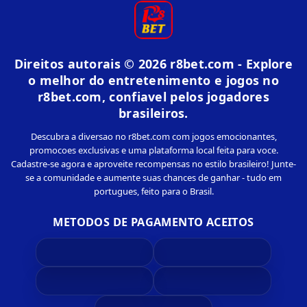
Direitos autorais © 2026 r8bet.com - Explore
o melhor do entretenimento e jogos no
r8bet.com, confiavel pelos jogadores
brasileiros.
Descubra a diversao no r8bet.com com jogos emocionantes,
promocoes exclusivas e uma plataforma local feita para voce.
Cadastre-se agora e aproveite recompensas no estilo brasileiro! Junte-
se a comunidade e aumente suas chances de ganhar - tudo em
portugues, feito para o Brasil.
METODOS DE PAGAMENTO ACEITOS