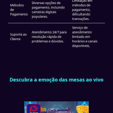
Limitação em
Diversas opções de
Métodos
métodos de
pagamento, incluindo
de
pagamento,
carteiras digitais
Pagamento
dificultando
populares.
transações.
Serviço de
Atendimento 24/7 para
atendimento
Suporte ao
resolução rápida de
limitado em
Cliente
problemas e dúvidas.
horários e canais
disponíveis.
Descubra a emoção das mesas ao vivo