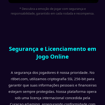
* Descubra a emoção de jogar com segurança e
responsabilidade, garantido em cada rodada e recompensa.
Segurança e Licenciamento em
Jogo Online
A segurança dos jogadores é nossa prioridade. No
r8bet.com, utilizamos criptografia SSL 256-bit para
garantir que suas informações pessoais e financeiras
estejam sempre protegidas. Nossa plataforma opera
sob uma licença internacional concedida pela
Curaçao eGaming, assegurando conformidade com