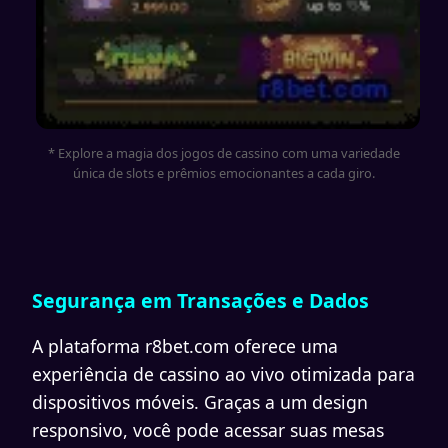
* Explore a magia dos jogos de cassino com uma variedade
única de slots e prêmios emocionantes a cada giro.
Segurança em Transações e Dados
A plataforma r8bet.com oferece uma
experiência de cassino ao vivo otimizada para
dispositivos móveis. Graças a um design
responsivo, você pode acessar suas mesas