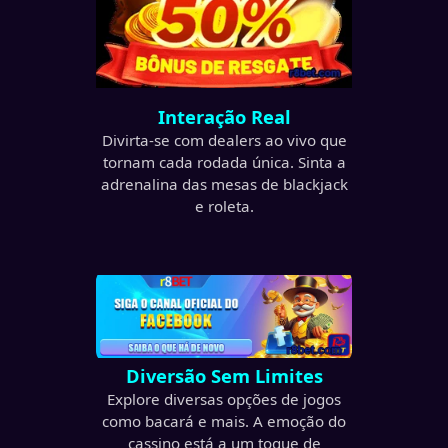
Interação Real
Divirta-se com dealers ao vivo que
tornam cada rodada única. Sinta a
adrenalina das mesas de blackjack
e roleta.
Diversão Sem Limites
Explore diversas opções de jogos
como bacará e mais. A emoção do
cassino está a um toque de