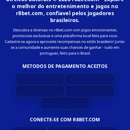
o melhor do entretenimento e jogos no
r8bet.com, confiavel pelos jogadores
brasileiros.
Descubra a diversao no r8bet.com com jogos emocionantes,
promocoes exclusivas e uma plataforma local feita para voce.
Cadastre-se agora e aproveite recompensas no estilo brasileiro! Junte-
se a comunidade e aumente suas chances de ganhar - tudo em
portugues, feito para o Brasil.
METODOS DE PAGAMENTO ACEITOS
CONECTE-SE COM R8BET.COM