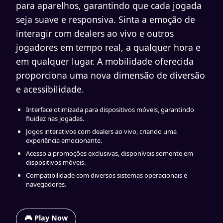
para aparelhos, garantindo que cada jogada
seja suave e responsiva. Sinta a emoção de
interagir com dealers ao vivo e outros
jogadores em tempo real, a qualquer hora e
em qualquer lugar. A mobilidade oferecida
proporciona uma nova dimensão de diversão
e acessibilidade.
Interface otimizada para dispositivos móveis, garantindo
fluidez nas jogadas.
Jogos interativos com dealers ao vivo, criando uma
experiência emocionante.
Acesso a promoções exclusivas, disponíveis somente em
dispositivos móveis.
Compatibilidade com diversos sistemas operacionais e
navegadores.
🎮 Play Now