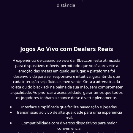
distância.
Jogos Ao Vivo com Dealers Reais
A experiência de cassino ao vivo da r8bet.com está otimizada
para dispositivos móveis, permitindo que você aproveite a
emoção das mesas em qualquer lugar. A plataforma foi
desenvolvida para ser responsiva e intuitiva, garantindo que
cada interação seja fluida e envolvente. Sinta a adrenalina da
roleta ou do blackjack na palma da sua mão, sem comprometer
a qualidade. Ao priorizar a acessibilidade, garantimos que todos
os jogadores tenham a chance de se divertir plenamente.
Interface simplificada que facilita navegação e jogadas.
Transmissão ao vivo de alta qualidade para uma experiência
real.
Compatibilidade com diversos dispositivos para maior
conveniência.