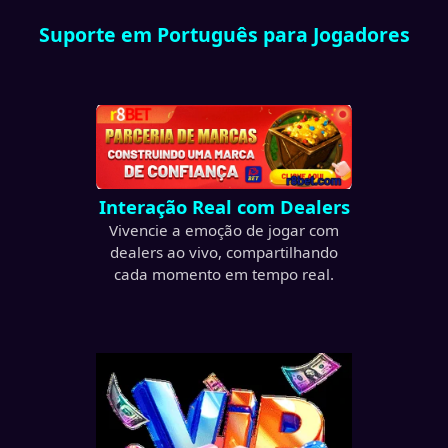
Suporte em Português para Jogadores
Interação Real com Dealers
Vivencie a emoção de jogar com
dealers ao vivo, compartilhando
cada momento em tempo real.