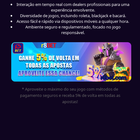
Interação em tempo real com dealers profissionais para uma
experiência envolvente.
Diversidade de jogos, incluindo roleta, blackjack e bacará.
Acesso fácil e rápido via dispositivos móveis a qualquer hora.
Ambiente seguro e regulamentado, focado no jogo
responsável.
* Aproveite o máximo do seu jogo com métodos de
pagamento seguros e receba 5% de volta em todas as
apostas!