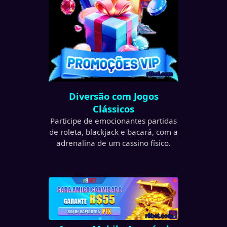
Diversão com Jogos
Clássicos
Participe de emocionantes partidas
de roleta, blackjack e bacará, com a
adrenalina de um cassino físico.